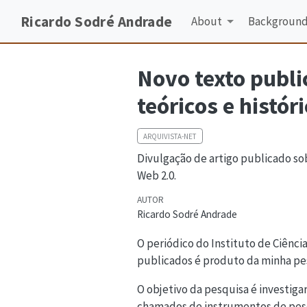
Ricardo Sodré Andrade
About
Backgroun
Novo texto publi
teóricos e histór
ARQUIVISTA-NET
Divulgação de artigo publicado sob
Web 2.0.
AUTOR
Ricardo Sodré Andrade
O periódico do Instituto de Ciênc
publicados é produto da minha pe
O objetivo da pesquisa é investiga
chamados de instrumentos de pes