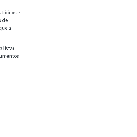
stóricos e
o de
que a
 lista)
trumentos