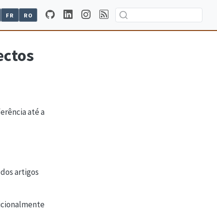
FR
RO
ectos
erência até a
dos artigos
dicionalmente