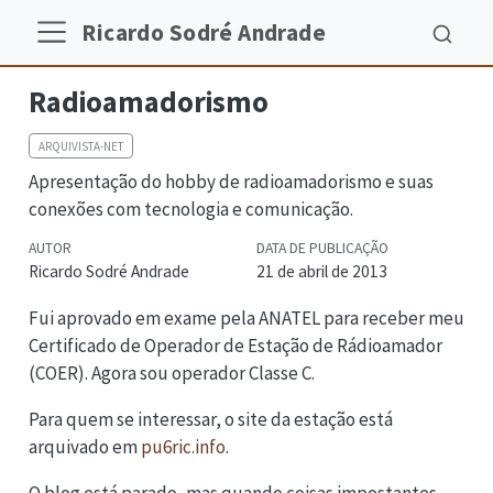
Ricardo Sodré Andrade
Radioamadorismo
ARQUIVISTA-NET
Apresentação do hobby de radioamadorismo e suas
conexões com tecnologia e comunicação.
AUTOR
DATA DE PUBLICAÇÃO
Ricardo Sodré Andrade
21 de abril de 2013
Fui aprovado em exame pela ANATEL para receber meu
Certificado de Operador de Estação de Rádioamador
(COER). Agora sou operador Classe C.
Para quem se interessar, o site da estação está
arquivado em
pu6ric.info
.
O blog está parado, mas quando coisas impostantes