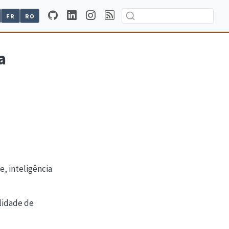
FR
RO
a
e, inteligência
alidade de